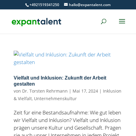
Skip
+4921519341250
hallo@expantalent.com
to
content
Vielfalt und Inklusion: Zukunft der Arbeit
gestalten
von
Dr. Torsten Rehrmann
|
Mai 17, 2024
|
Inklusion
& Vielfalt
,
Unternehmenskultur
Zeit für eine Bestandsaufnahme: Wie gut leben
wir Vielfalt und Inklusion? Vielfalt und Inklusion
prägen unsere Kultur und Gesellschaft. Prägen
sie auch unser Unternehmen in jedem Projekt