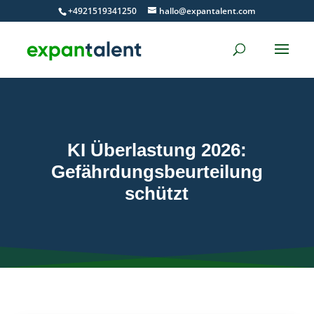
Skip
+4921519341250
hallo@expantalent.com
to
content
KI Überlastung 2026:
Gefährdungsbeurteilung
schützt