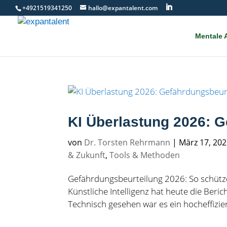
Skip
+4921519341250
hallo@expantalent.com
to
content
Mentale A
KI Überlastung 2026: G
von
Dr. Torsten Rehrmann
|
März 17, 20
& Zukunft
,
Tools & Methoden
Gefährdungsbeurteilung 2026: So schützen
Künstliche Intelligenz hat heute die Beric
Technisch gesehen war es ein hocheffizien