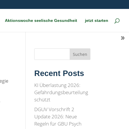
Aktionswoche seelische Gesundheit
jetzt starten
Suchen
Recent Posts
egie
KI Überlastung 2026:
Gefährdungsbeurteilung
schützt
e
DGUV Vorschrift 2
Update 2026: Neue
Regeln für GBU Psych