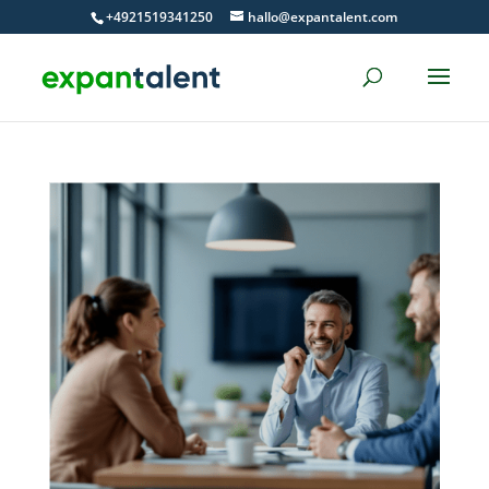
Skip
+4921519341250
hallo@expantalent.com
to
content