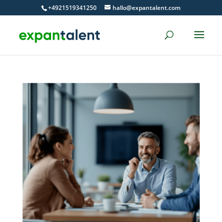
Skip
+4921519341250
hallo@expantalent.com
to
content